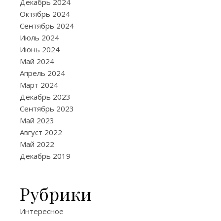
Декабрь 2024
экон
Октябрь 2024
Сентябрь 2024
энер
Июль 2024
Июнь 2024
Май 2024
22.05.2025
Апрель 2024
Тепловые
Март 2024
завесы,
Декабрь 2023
представлен
Сентябрь 2023
на
Май 2023
https://teplol
Август 2022
oborudovanie/
Май 2022
pushki-
Декабрь 2019
zavesy/teplov
zavesy/,
Рубрики
–
это
Интересное
современные