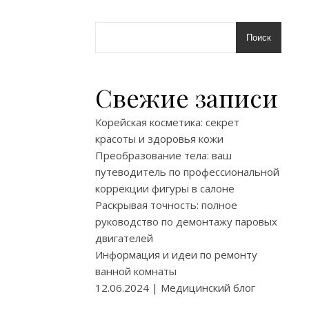
устройства,
предназначе
для
Поиск
защиты
от
Свежие записи
холодного
воздуха
Корейская косметика: секрет
и
красоты и здоровья кожи
сохранения
Преобразование тела: ваш
тепла
путеводитель по профессиональной
в
коррекции фигуры в салоне
помещении.
Раскрывая точность: полное
В
руководство по демонтажу паровых
данной
двигателей
статье
Информация и идеи по ремонту
мы
ванной комнаты
расскажем
12.06.2024 | Медицинский блог
о
преимуществ